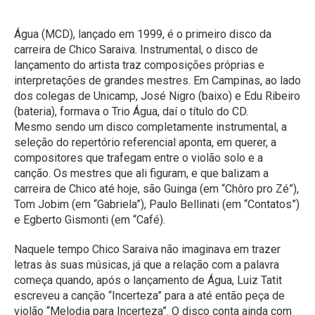
Água (MCD), lançado em 1999, é o primeiro disco da
carreira de Chico Saraiva. Instrumental, o disco de
lançamento do artista traz composições próprias e
interpretações de grandes mestres. Em Campinas, ao lado
dos colegas de Unicamp, José Nigro (baixo) e Edu Ribeiro
(bateria), formava o Trio Água, daí o título do CD.
Mesmo sendo um disco completamente instrumental, a
seleção do repertório referencial aponta, em querer, a
compositores que trafegam entre o violão solo e a
canção. Os mestres que ali figuram, e que balizam a
carreira de Chico até hoje, são Guinga (em “Chôro pro Zé”),
Tom Jobim (em “Gabriela”), Paulo Bellinati (em “Contatos”)
e Egberto Gismonti (em “Café).
Naquele tempo Chico Saraiva não imaginava em trazer
letras às suas músicas, já que a relação com a palavra
começa quando, após o lançamento de Água, Luiz Tatit
escreveu a canção “Incerteza” para a até então peça de
violão “Melodia para Incerteza”. O disco conta ainda com